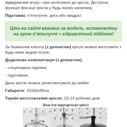
відвідувачем вгору і при натисканні до крісла. Доступна
функція фіксації крісла у будь-якому напрямку.
Підставка:
п'ятилуччя, диск або квадрат.
Ціна на сайті вказана за модель, встановлену
на хром п'ятилуччі + гідравлічний підіймач!
За бажанням клієнта
(з доплатою)
крісло можна виготовити з
будь-яким видом основ.
Додаткова комплектація (з доплатою):
- стаціонарна підніжка;
- підголівник.
Дане крісло можна укомплектувати до мийки
Габарити:
43x64x90см
Термін виготовлення крісла:
10-14 робочих днів.