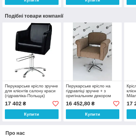
Подібні товари компанії
Перукарське крісло зручне
Перукарське крісло на
Кріс
для клієнтів салону краси
гідравліці зручне + з
кліє
(гідравліка-Польща)
оригінальним декором
Mila
VM832
для клієнтів салону краси
17 402
16 452,80
17 
₴
₴
Perfetto VM877
Купити
Купити
Про нас