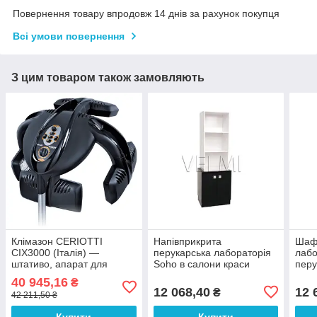
Повернення товару впродовж 14 днів за рахунок покупця
Всі умови повернення
З цим товаром також замовляють
Клімазон CERIOTTI
Напівприкрита
Шаф
CIX3000 (Італія) —
перукарська лабораторія
лабо
штативо, апарат для
Soho в салони краси
перу
лікування та прискорення
стелаж вітрина для
кра
40 945,16
₴
процесів фарбування
косметологічних кабінетів
12 068,40
12 
₴
42 211,50 ₴
волосся
VM536
Купити
Купити