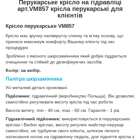
Перукарське крісло на гідравліці
арт.VM857 крісла перукарські для
клієнтів
Крісло перукарське VM857
Крісло має зручну напівкруглу спинку та м'яку основу, що
принесе максимум комфорту Вашому клієнту під час
процедури.
Зроблено з якісного шкірозамінника який добре піддається
очищенню та стійкий до дезінфікуючих засобів.
Колір: на вибір.
Палітра шкірзамінника
Усі металеві деталі хромовані.
Підйомник:
гідравлічний (виробництво Польща). Він дозволяє
самостійно регулювати висоту крісла під час роботи.
Висота витягу: min - 40 см, max - 60 см. Гарантія - 1 рік.
Гідравлічний підйомник:
використовується в перукарських
кріслах і Barber кріслах, висоту регулює майстер-перукар
самостійно, не турбуючи свого клієнта, шляхом легкого
натискання ногою на гідравлічну педаль, для підняття крісла з