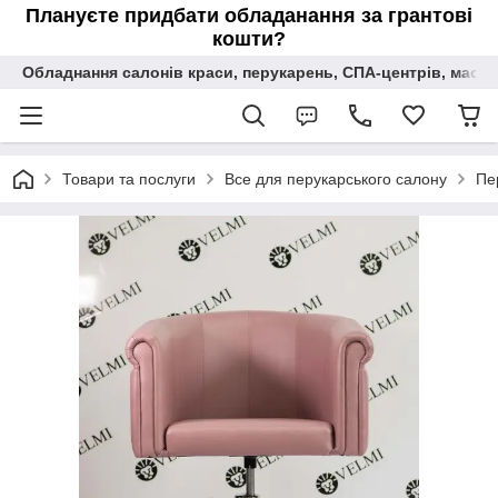
Плануєте придбати обладанання за грантові
кошти?
Обладнання салонів краси, перукарень, СПА-центрів, масаж
Товари та послуги
Все для перукарського салону
Пе