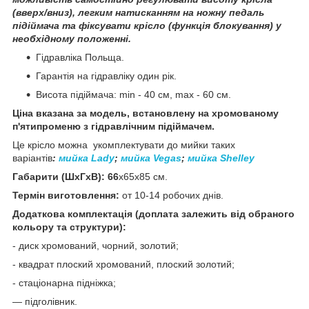
(вверх/вниз), легким натисканням на ножну педаль
підіймача та фіксувати крісло (функція блокування) у
необхідному положенні.
Гідравліка Польща.
Гарантія на гідравліку один рік.
Висота підіймача: min - 40 см, max - 60 см.
Ціна вказана за модель, встановлену на хромованому
п'ятипроменю з гідравлічним підіймачем.
Це крісло можна укомплектувати до мийки таких
варіантів
:
мийка Lady
;
мийка Vegas
;
мийка Shelley
Габарити (ШхГхВ): 66
х65х85 см.
Термін виготовлення:
от 10-14 робочих днів.
Додаткова комплектація (доплата залежить від обраного
кольору та структури):
- диск хромований, чорний, золотий;
- квадрат плоский хромований, плоский золотий;
- стаціонарна підніжка;
— підголівник.