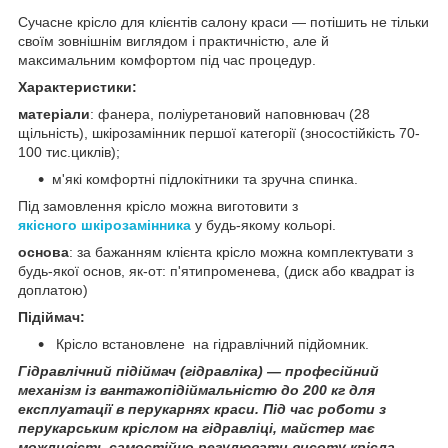
Сучасне крісло для клієнтів салону краси — потішить не тільки
своїм зовнішнім виглядом і практичністю, але й
максимальним комфортом під час процедур.
Характеристики:
матеріали
: фанера, поліуретановий наповнювач (28
щільність), шкірозамінник першої категорії (зносостійкість 70-
100 тис.циклів);
м'які комфортні підлокітники та зручна спинка.
Під замовлення крісло можна виготовити з
якісного
шкірозамінника
у будь-якому кольорі.
основа
: за бажанням клієнта крісло можна комплектувати з
будь-якої основ, як-от: п'ятипроменева, (диск або квадрат із
доплатою)
Підіймач:
Крісло встановлене на гідравлічний підйомник.
Гідравлічний підіймач (гідравліка) — професійний
механізм із вантажопідіймальністю до 200 кг для
експлуатації в перукарнях краси. Під час роботи з
перукарським кріслом на гідравліці, майстер має
можливість самостійно регулювати висоту крісла