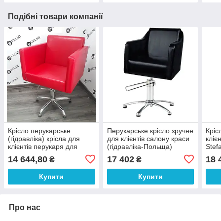
Подібні товари компанії
Крісло перукарське
Перукарське крісло зручне
Кріс
(гідравліка) крісла для
для клієнтів салону краси
кліє
клієнтів перукаря для
(гідравліка-Польща)
Stef
салону краси QUADRO
VM832
на г
14 644,80
17 402
18 
₴
₴
VM858
VM8
Купити
Купити
Про нас