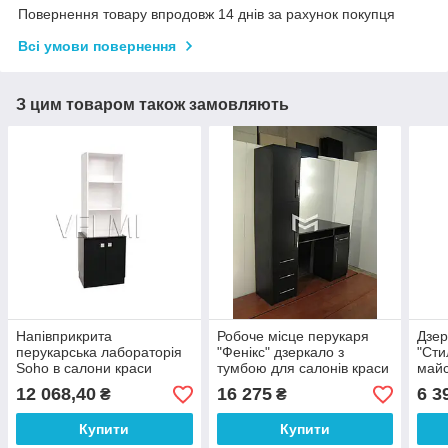
Повернення товару впродовж 14 днів за рахунок покупця
Всі умови повернення
З цим товаром також замовляють
Напівприкрита
Робоче місце перукаря
Дзер
перукарська лабораторія
"Фенікс" дзеркало з
"Сти
Soho в салони краси
тумбою для салонів краси
майс
стелаж вітрина для
меблі для перукарень
дзер
12 068,40
16 275
6 3
₴
₴
косметологічних кабінетів
М402-1
сало
VM536
Купити
Купити