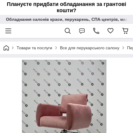
Плануєте придбати обладанання за грантові
кошти?
Обладнання салонів краси, перукарень, СПА-центрів, масаж
Товари та послуги
Все для перукарського салону
Пе