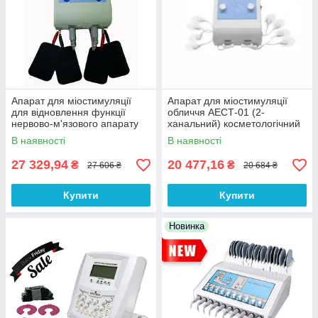
Апарат для міостимуляції
Апарат для міостимуляції
для відновлення функції
обличчя АЕСТ-01 (2-
нервово-м'язового апарату
ханальний) косметологічний
АЕСТ-01 (двоканальний)
прилад для
В наявності
В наявності
електростимуляції м'язів
обличчя
27 329,94
20 477,16
₴
₴
27 606 ₴
20 684 ₴
Купити
Купити
Новинка