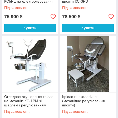
КС5РЕ на електрокеруванні
висоти КС-3РЭ
Під замовлення
Під замовлення
75 900
78 500
₴
₴
Купити
Купити
Оглядове акушерське крісло
Крісло гінекологічне
на механікі КС-1РМ зі
(механічне регулювання
щаблем і регулюванням
висоти)
положення спинки
Під замовлення
Під замовлення