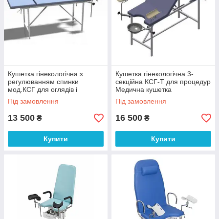
Кушетка гінекологічна з
Кушетка гінекологічна 3-
регулюванням спинки
секційна КСГ-Т для процедур
мод.КСГ для оглядів і
Медична кушетка
процедур
трансформер
Під замовлення
Під замовлення
13 500
16 500
₴
₴
Купити
Купити