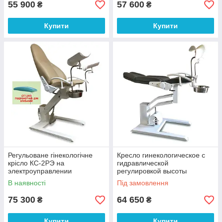
55 900
57 600
₴
₴
Купити
Купити
Регульоване гінекологічне
Кресло гинекологическое с
крісло КС-2РЭ на
гидравлической
электроуправлении
регулировкой высоты
В наявності
Під замовлення
75 300
64 650
₴
₴
Купити
Купити