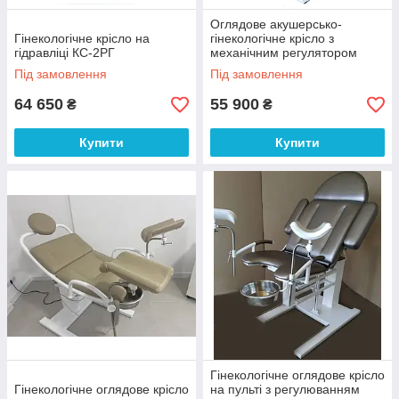
Оглядове акушерсько-
Гінекологічне крісло на
гінекологічне крісло з
гідравліці КС-2РГ
механічним регулятором
висоти КС-2РМ
Під замовлення
Під замовлення
64 650
55 900
₴
₴
Купити
Купити
Гінекологічне оглядове крісло
Гінекологічне оглядове крісло
на пульті з регулюванням